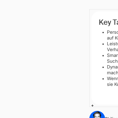
Key 
Perso
auf K
Leis
Verha
Smart
Sucha
Dynam
mach
Wenn 
sie K