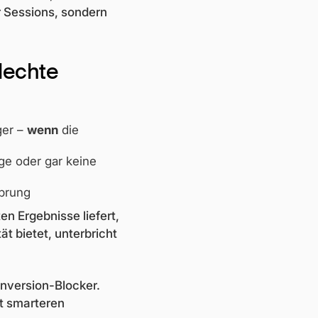
r Sessions, sondern
lechte
ger –
wenn
die
ige oder gar keine
prung
n Ergebnisse liefert,
ät bietet, unterbricht
onversion-Blocker.
it smarteren