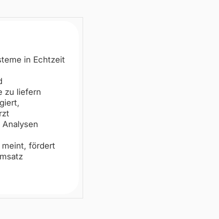
teme in Echtzeit
d
 zu liefern
iert,
rzt
e Analysen
meint, fördert
Umsatz