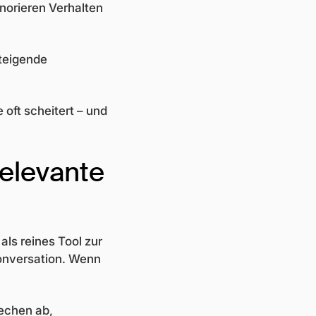
norieren Verhalten
teigende
oft scheitert – und
relevante
ls reines Tool zur
Konversation. Wenn
rechen ab,