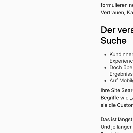
formulieren n
Vertrauen, K
Der ver
Suche
Kundinnen
Experienc
Doch übe
Ergebnis
Auf Mobil
Ihre Site Sea
Begriffe wie „
sie die Custo
Das ist längs
Und je länger