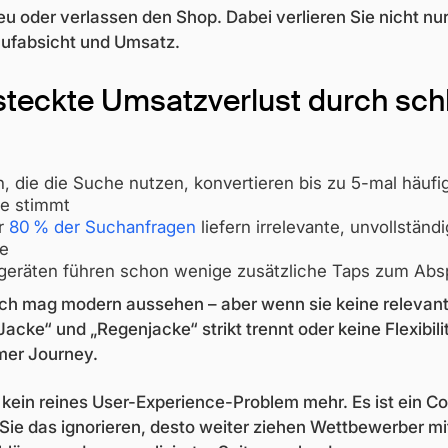
eu oder verlassen den Shop. Dabei verlieren Sie nicht nu
aufabsicht und Umsatz.
steckte Umsatzverlust durch sch
, die die Suche nutzen, konvertieren bis zu 5-mal häufi
e stimmt
r
80 % der Suchanfragen
liefern irrelevante, unvollständ
se
geräten führen schon wenige zusätzliche Taps zum Abs
rch mag modern aussehen – aber wenn sie keine relevante
Jacke“ und „Regenjacke“ strikt trennt oder keine Flexibilit
mer Journey.
t kein reines User-Experience-Problem mehr. Es ist ein C
 Sie das ignorieren, desto weiter ziehen Wettbewerber m