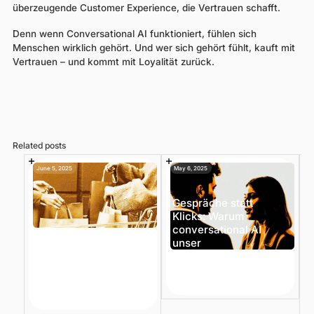
überzeugende Customer Experience, die Vertrauen schafft.
Denn wenn Conversational AI funktioniert, fühlen sich
Menschen wirklich gehört. Und wer sich gehört fühlt, kauft mit
Vertrauen – und kommt mit Loyalität zurück.
Related posts
June 5, 2025
May 6, 2025
Gespräche statt
Klicks: Warum
conversational AI
KI Tools E-Commerce:
unser
Was skalierende E-
Einkaufsverhalten
Commerce-
verändert
Unternehmen in 2025
brauchen
Trends
7 min
Artikel
12 min