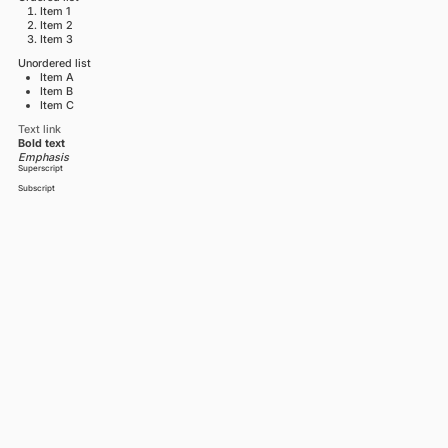
Item 1
Item 2
Item 3
Unordered list
Item A
Item B
Item C
Text link
Bold text
Emphasis
Superscript
Subscript